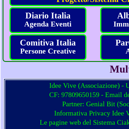
Diario Italia
Alb
Agenda Eventi
Imma
Comitiva Italia
Par
Persone Creative
Mul
Idee Vive (Associazione) - 
CF: 97809650159 - Email del
Partner:
Genial Bit
(
Soc
Informativa Privacy Idee 
Le pagine web del Sistema Ciak